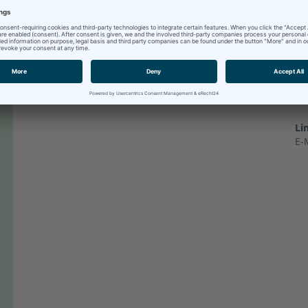
Erklärtes Ziel ist die „patientenorientierte
Versorgung aus einer Hand“.
Überzeugen Sie sich von unserem
überdurchschnittlichen Leistungsangebot und der
patientenfreundlichen Organisation.
Li
E-