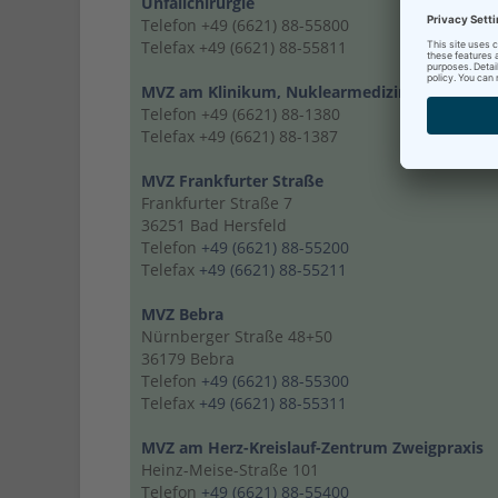
Unfallchirurgie
Telefon +49 (6621) 88-55800
Telefax +49 (6621) 88-55811
MVZ am Klinikum, Nuklearmedizin
Telefon +49 (6621) 88-1380
Telefax +49 (6621) 88-1387
MVZ Frankfurter Straße
Frankfurter Straße 7
36251 Bad Hersfeld
Telefon
+49 (6621) 88-55200
Telefax
+49 (6621) 88-55211
MVZ Bebra
Nürnberger Straße 48+50
36179 Bebra
Telefon
+49 (6621) 88-55300
Telefax
+49 (6621) 88-55311
MVZ am Herz-Kreislauf-Zentrum Zweigpraxis
Heinz-Meise-Straße 101
Telefon
+49 (6621) 88-55400