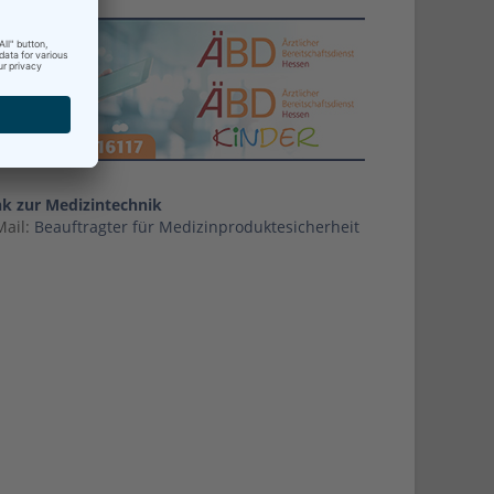
nk zur Medizintechnik
Mail:
Beauftragter für Medizinproduktesicherheit