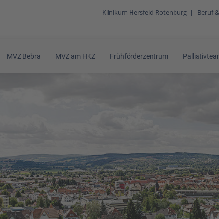
Klinikum Hersfeld-Rotenburg
|
Beruf &
MVZ Bebra
MVZ am HKZ
Frühförderzentrum
Palliativte