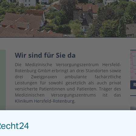
Wir sind für Sie da
Die Medizinische Versorgungszentrum Hersfeld-
Rotenburg GmbH erbringt an drei Standorten sowie
drei Zweigpraxen ambulante fachärztliche
Leistungen für sowohl gesetzlich als auch privat
versicherte Patientinnen und Patienten. Träger des
Medizinischen Versorgungszentrums ist das
Klinikum Hersfeld-Rotenburg.
Wir bieten Ihnen eine ganzheitliche, fundierte und
umfassende Versorgung im ambulanten Bereich.
Die interdisziplinäre Zusammenarbeit steht dabei
im Vordergrund.