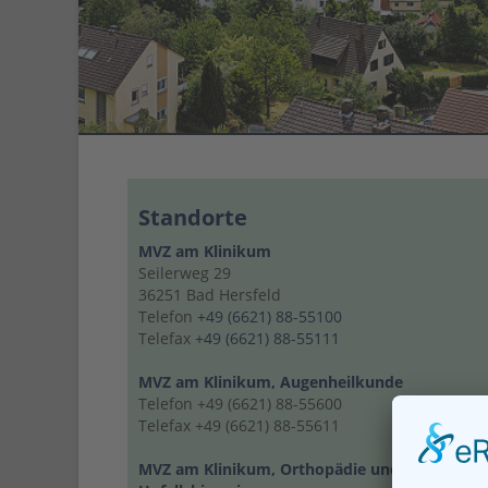
Standorte
MVZ am Klinikum
Seilerweg 29
36251 Bad Hersfeld
Telefon
+49 (6621) 88-55100
Telefax
+49 (6621) 88-55111
MVZ am Klinikum, Augenheilkunde
Telefon +49 (6621) 88-55600
Telefax +49 (6621) 88-55611
MVZ am Klinikum, Orthopädie und