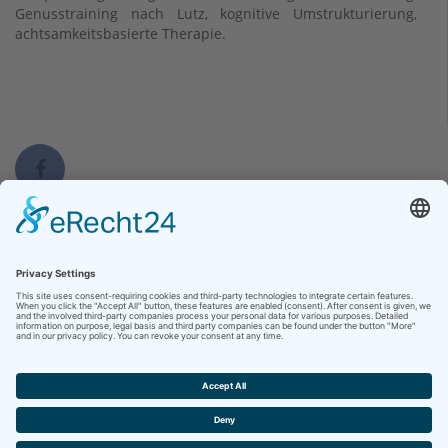
Genusstraining nach Lutz, kognitive Umstrukturierung,
achtsamkeitsbasierte Therapie.
Kontakt
Medizinisches Versorgungszentrum Hersfeld-Rotenburg GmbH
Seilerweg 29
36251 Bad Hersfeld
Telefon +49 (6621) 88-55500
Telefax +49 (6621) 88-55511
Kontakt