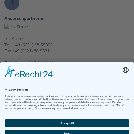
Ansprechpartnerin
Iris Stunz
Tel.
+49 (6621) 88-55300
Fax +49 (6621) 88-55311
Visitenkarte & Kontakt
Kontakt
Medizinisches Versorgungszentrum Hersfeld-Rotenburg GmbH
Seilerweg 29
36251 Bad Hersfeld
Telefon +49 (6621) 88-55500
Telefax +49 (6621) 88-55511
Kontakt