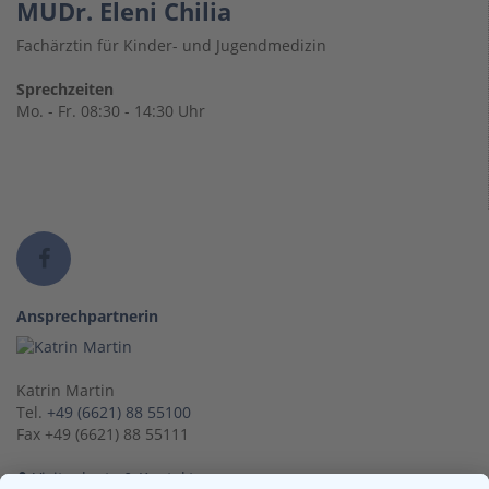
MUDr. Eleni Chilia
Fachärztin für Kinder- und Jugendmedizin
Sprechzeiten
Mo. - Fr. 08:30 - 14:30 Uhr
Ansprechpartnerin
Katrin Martin
Tel.
+49 (6621) 88 55100
Fax +49 (6621) 88 55111
Visitenkarte & Kontakt