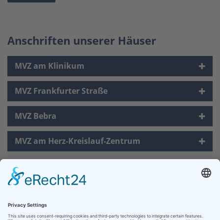
Anschriften unserer Häuser
MVZ am Klinikum
MVZ Frankfurter Straße
MVZ Bebra
MVZ am Herz-Kreislauf-Zentrum
Kontakt
Medizinisches Versorgungszentrum Hersfeld-Rotenburg GmbH